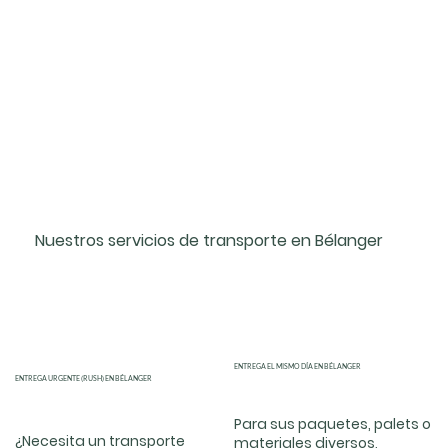
Nuestros servicios de transporte en Bélanger
ENTREGA EL MISMO DÍA EN BÉLANGER
ENTREGA URGENTE (RUSH) EN BÉLANGER
Para sus paquetes, palets o
¿Necesita un transporte
materiales diversos,