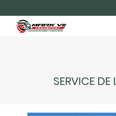
2580 Rue Jean Désy Longueuil, J4G 1G5 Canada
SERVICE DE 