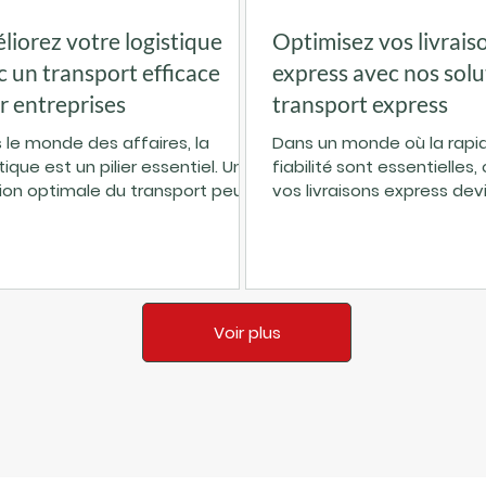
liorez votre logistique
Optimisez vos livrais
c un transport efficace
express avec nos solu
r entreprises
transport express
 le monde des affaires, la
Dans un monde où la rapidi
tique est un pilier essentiel. Une
fiabilité sont essentielles,
ion optimale du transport peut
vos livraisons express dev
sformer votre chaîne
priorité. Chaque minute 
provisionnement. Vous vous
vos clients et votre entrep
ndez comment améliorer votre
Comment garantir que vo
stique ? La réponse est simple :
marchandises arrivent à 
z pour un transport efficace
stress ni complications ? 
Voir plus
 entreprises . Ce choix
propose de découvrir des 
égique garantit rapidité, fiabilité
de transport express ada
daptabilité. Découvrons
besoins, simples et effica
mble comment. Pourquoi choisir
Pourquoi choisir des solut
ransport efficace pour
transport express ? Les so
eprises ? Le transport est plus
transport express ne sont
n simple déplace