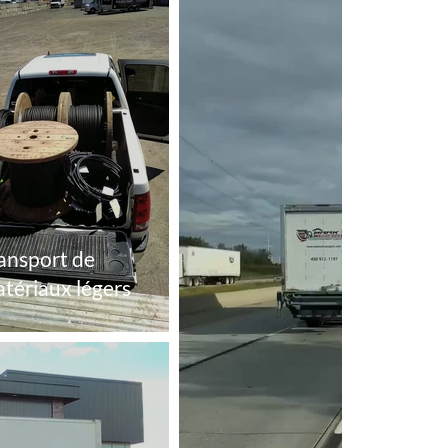
ansport de
tériaux légers