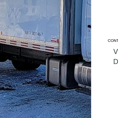
CONT
V
D