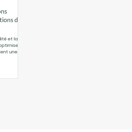
ons
tions de
té et la
 optimiser
ient une
compte pour
rise.
s
temps, sans
Je vous
solutions
ptées à vos
ces.
ions de
lutions de
 pas qu’u