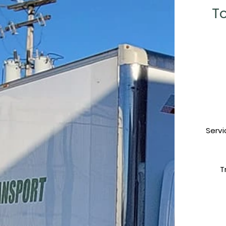
To
Servi
T