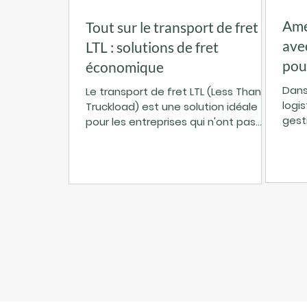
Amé
Tout sur le transport de fret
ave
LTL : solutions de fret
pou
économique
Dans
Le transport de fret LTL (Less Than
logis
Truckload) est une solution idéale
gest
pour les entreprises qui n'ont pas
tran
besoin d'un camion complet pour
d'ap
expédier leurs marchandises. Ce
dema
mode de transport permet
logi
d'optimiser les coûts tout en
opte
assurant une livraison fiable. Mais
pour
qu'est-ce que le fret LTL
strat
exactement ? Comment
et a
fonctionne-t-il ? Quels sont ses
ense
avantages ? Je vous explique tout
un t
dans cet article. Qu’est-ce que le
entr
transport de fret LTL ? Le transport
qu’u
de fret LTL signifie que plusieur