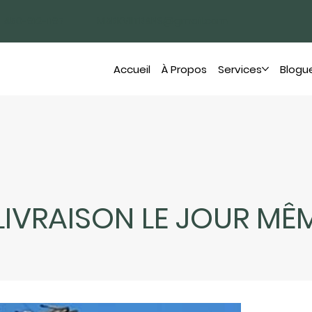
450-912-1197
MARKVIITRANS@gmail.com
Accueil
À Propos
Services
Blogu
LIVRAISON LE JOUR MÊ