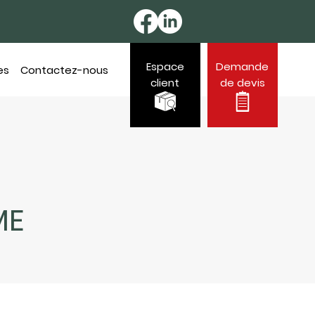
Espace
Demande
es
Contactez-nous
client
de devis
ME