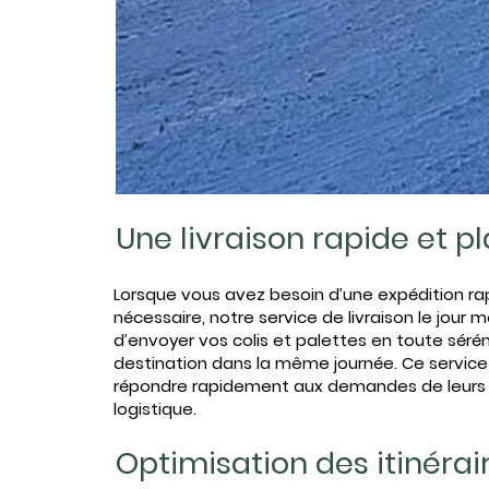
Une livraison rapide et p
488081519_1207159338084034_43
Lorsque vous avez besoin d’une expédition ra
nécessaire, notre service de livraison le jour 
d’envoyer vos colis et palettes en toute séréni
destination dans la même journée. Ce service 
répondre rapidement aux demandes de leurs 
logistique.
Optimisation des itinérai