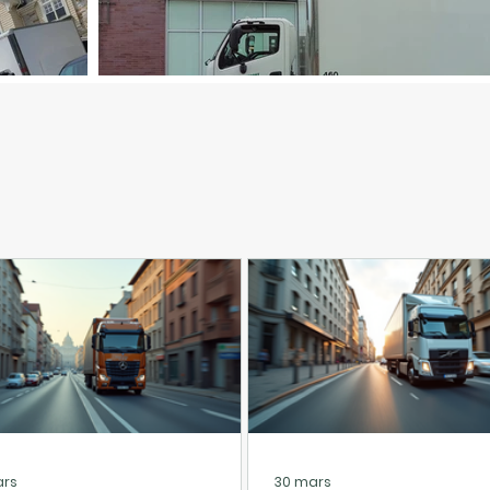
son
ntielle
Livraison pour commerce
ars
30 mars