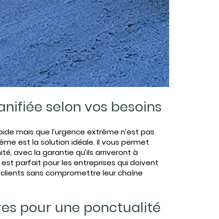
lanifiée selon vos besoins
15426851304664500_n.jpg
pide mais que l’urgence extrême n’est pas
même est la solution idéale. Il vous permet
té, avec la garantie qu’ils arriveront à
est parfait pour les entreprises qui doivent
clients sans compromettre leur chaîne
res pour une ponctualité