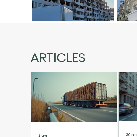
Livrai
Livraison sur chantier
réside
ARTICLES
30 m
2 avr.