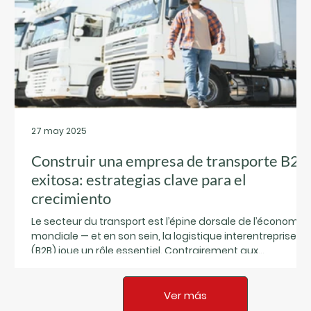
27 may 2025
Construir una empresa de transporte B2B
exitosa: estrategias clave para el
crecimiento
Le secteur du transport est l’épine dorsale de l’économie
mondiale — et en son sein, la logistique interentreprises
(B2B) joue un rôle essentiel. Contrairement aux
opérations B2C (Business-to-Consumer), le transport B2
est souvent plus complexe, impliquant des expéditions à
grand volume, des itinéraires planifiés, des contrats à
Ver más
long terme et une exigence de précision.