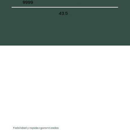
9999
LBS. -
43.5
%
Fiabilidad y rapidez garantizadas