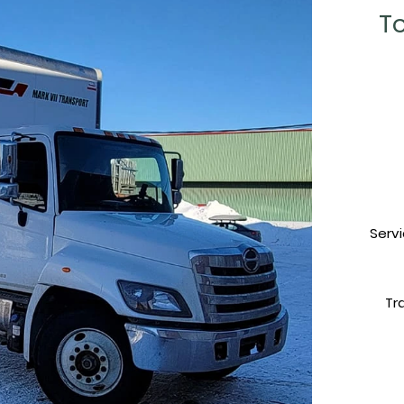
To
Serv
Tr