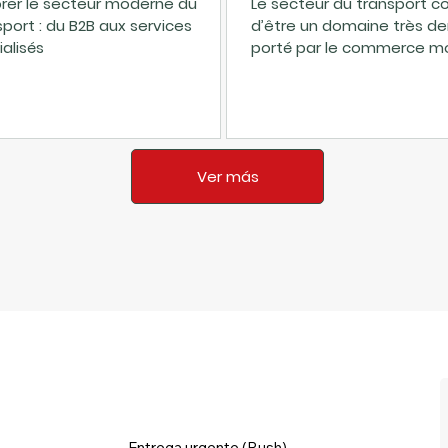
orer le secteur moderne du
Le secteur du transport c
sport : du B2B aux services
d’être un domaine très d
ialisés
porté par le commerce mon
commerce électronique et
croissant de logistique ef
vous souhaitiez desservir 
entreprises (B2B), des
consommateurs (B2C) ou
Ver más
marchés de niche, créer u
entreprise de transport of
potentiel de croissance —
condition de bien démarre
Entrega urgente (Rush)