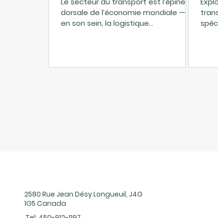
Le secteur du transport est l’épine
Expl
dorsale de l’économie mondiale — et
tran
en son sein, la logistique
spéc
interentreprises (B2B) joue un rôle
essentiel. Contrairement aux
opérations B2C (Business-to-
Consumer), le transport B2B est
souvent plus complexe, impliquant
des expéditions à grand volume, des
itinéraires planifiés, des contrats à
long terme et une exigence de
précision.
2580 Rue Jean Désy Longueuil, J4G
1G5 Canada
Tel:
450-912-1197