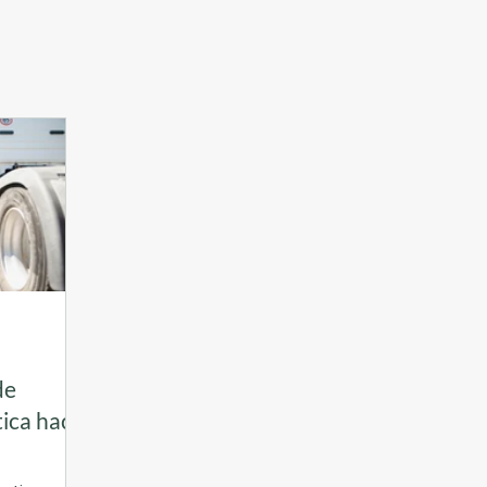
de
tica hacia