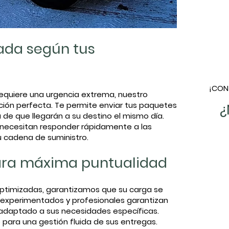
cada según tus
15426851304664500_n.jpg
¡CON
requiere una urgencia extrema, nuestro
¿
ución perfecta. Te permite enviar tus paquetes
a de que llegarán a su destino el mismo día.
 necesitan responder rápidamente a las
u cadena de suministro.
ara máxima puntualidad
 optimizadas, garantizamos que su carga se
 experimentados y profesionales garantizan
o adaptado a sus necesidades específicas.
 para una gestión fluida de sus entregas.