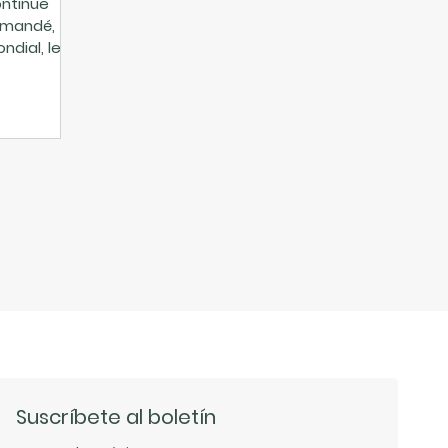
ontinue
emandé,
dial, le
 le besoin
ficace. Que
d’autres
 des
ne
fre un fort
 à
r.
Suscríbete al boletín