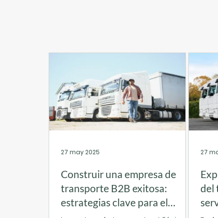
27 may 2025
27 m
Construir una empresa de
Exp
transporte B2B exitosa:
del 
estrategias clave para el
ser
crecimiento