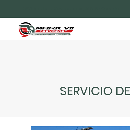
2580 Rue Jean Désy Longueuil, J4G 1G5 Canada
SERVICIO D