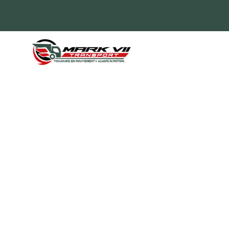
2580 Rue Jean Désy Longueuil, J4G 1G5 Canada