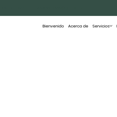
450-912-1197
MARKVIITRANS@gmail.com
Bienvenido
Acerca de
Servicios