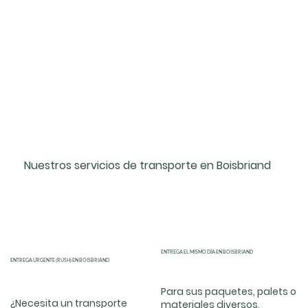
Nuestros servicios de transporte en Boisbriand
ENTREGA EL MISMO DÍA EN BOISBRIAND
ENTREGA URGENTE (RUSH) EN BOISBRIAND
Para sus paquetes, palets o
¿Necesita un transporte
materiales diversos,