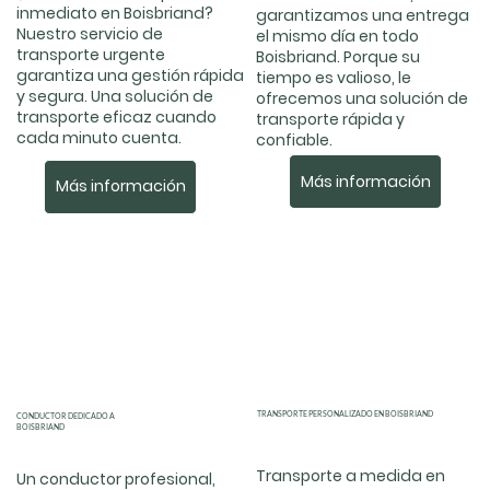
inmediato en Boisbriand?
garantizamos una entrega
Nuestro servicio de
el mismo día en todo
transporte urgente
Boisbriand. Porque su
garantiza una gestión rápida
tiempo es valioso, le
y segura. Una solución de
ofrecemos una solución de
transporte eficaz cuando
transporte rápida y
cada minuto cuenta.
confiable.
Más información
Más información
TRANSPORTE PERSONALIZADO EN BOISBRIAND
CONDUCTOR DEDICADO A
BOISBRIAND
Transporte a medida en
Un conductor profesional,