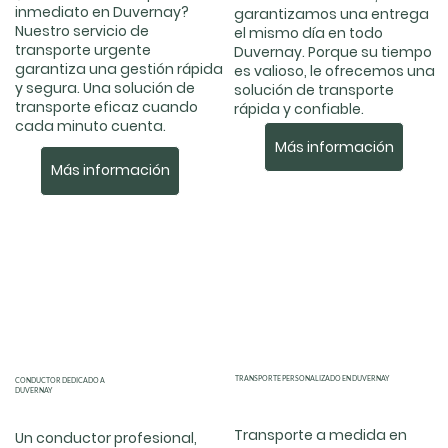
inmediato en Duvernay?
garantizamos una entrega
Nuestro servicio de
el mismo día en todo
transporte urgente
Duvernay. Porque su tiempo
garantiza una gestión rápida
es valioso, le ofrecemos una
y segura. Una solución de
solución de transporte
transporte eficaz cuando
rápida y confiable.
cada minuto cuenta.
Más información
Más información
TRANSPORTE PERSONALIZADO EN DUVERNAY
CONDUCTOR DEDICADO A
DUVERNAY
Transporte a medida en
Un conductor profesional,