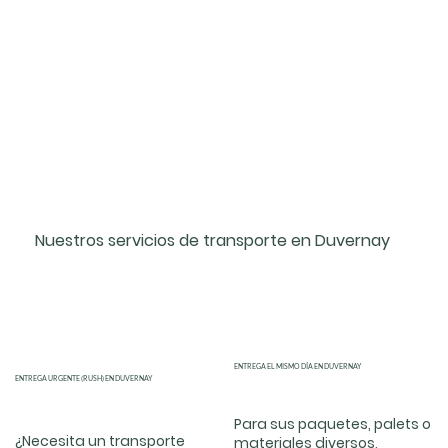
Nuestros servicios de transporte en Duvernay
ENTREGA EL MISMO DÍA EN DUVERNAY
ENTREGA URGENTE (RUSH) EN DUVERNAY
Para sus paquetes, palets o
¿Necesita un transporte
materiales diversos,