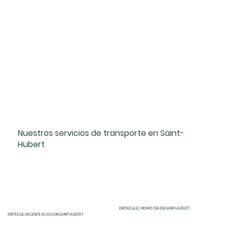
Nuestros servicios de transporte en Saint-
Hubert
ENTREGA EL MISMO DÍA EN SAINT-HUBERT
ENTREGA URGENTE (RUSH) EN SAINT-HUBERT