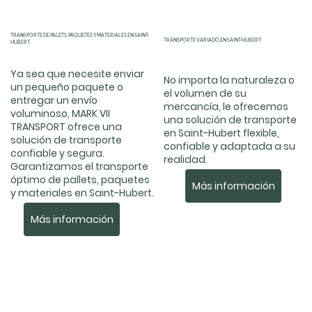
TRANSPORTE DE PALETS, PAQUETES Y MATERIALES EN SAINT-
TRANSPORTE VARIADO EN SAINT-HUBERT
HUBERT.
Ya sea que necesite enviar
No importa la naturaleza o
un pequeño paquete o
el volumen de su
entregar un envío
mercancía, le ofrecemos
voluminoso, MARK VII
una solución de transporte
TRANSPORT ofrece una
en Saint-Hubert flexible,
solución de transporte
confiable y adaptada a su
confiable y segura.
realidad.
Garantizamos el transporte
óptimo de pallets, paquetes
Más información
y materiales en Saint-Hubert.
Más información