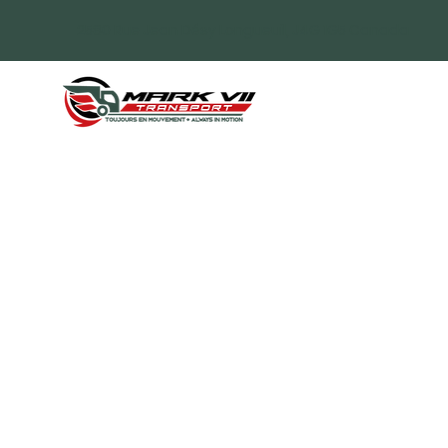
2580 Rue Jean Désy Longueuil, J4G 1G5 Canada