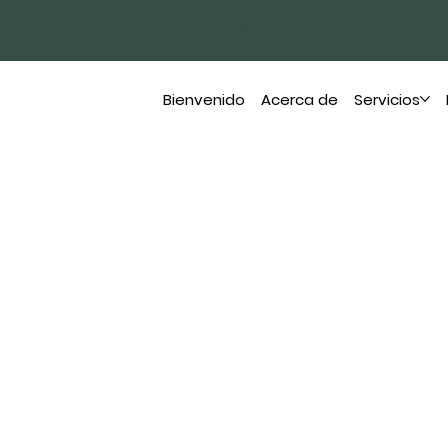
450-912-1197
MARKVIITRANS@gmail.com
Bienvenido
Acerca de
Servicios