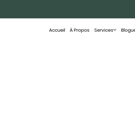
450-912-1197
MARKVIITRANS@gmail.com
Accueil
À Propos
Services
Blogu