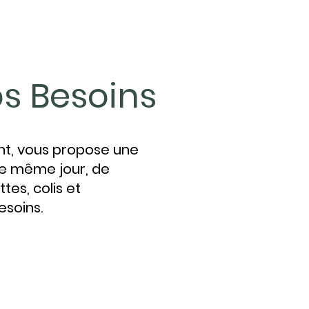
os Besoins
ant, vous propose une
 le même jour, de
tes, colis et
esoins.