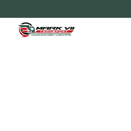
2580 Rue Jean Désy Longueuil, J4G 1G5 Canada